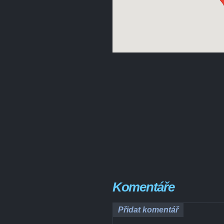
Komentáře
Přidat komentář