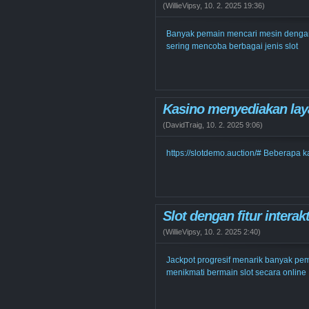
(
WillieVipsy
,
10. 2. 2025
19:36
)
Banyak pemain mencari mesin dengan 
sering mencoba berbagai jenis slot
Kasino menyediakan lay
(
DavidTraig
,
10. 2. 2025
9:06
)
https://slotdemo.auction/# Beberapa k
Slot dengan fitur intera
(
WillieVipsy
,
10. 2. 2025
2:40
)
Jackpot progresif menarik banyak pe
menikmati bermain slot secara online