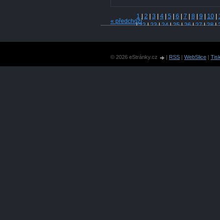
1
|
2
|
3
|
4
|
5
|
6
|
7
|
8
|
9
|
10
|
« předchozí
|
22
|
23
|
24
|
25
|
26
|
27
|
28
|
|
40
|
41
|
42
|
43
|
44
|
45
|
46
|
|
58
|
59
|
60
|
61
|
62
|
63
|
64
|
|
76
|
77
|
78
|
79
|
80
|
81
|
82
|
© 2026 eStránky.cz
|
RSS
|
WebSlice
|
Tis
|
94
|
95
|
96
|
97
|
98
|
99
|
100
|
109
|
110
|
111
|
112
|
113
|
114
123
|
124
|
125
|
126
|
127
|
128
|
137
|
138
|
139
|
140
|
141
|
150
|
151
|
152
|
153
|
154
|
155
|
16