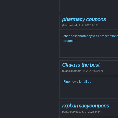
pharmacy coupons
(
Michaelcef
,
9. 2. 2025
9:17
)
cheapest pharmacy to fill prescription
drugmart
Clava is the best
(
Danielmamma
,
9. 2. 2025
5:12
)
Fine news for all us
rxpharmacycoupons
(
CharlesHotte
,
8. 2. 2025
9:34
)