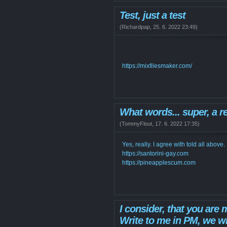
Test, just a test
(
Richardpap
,
25. 6. 2022
23:49
)
https://mixfilesmaker.com/
What words... super, a r
(
TommyFlout
,
17. 6. 2022
17:35
)
Yes, really. I agree with told all above.
https://santorini-gay.com
https://pineapplescum.com
I consider, that you are 
Write to me in PM, we wil