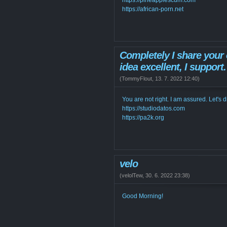
https://pineapplescum.com
https://african-porn.net
Completely I share your 
idea excellent, I support.
(
TommyFlout
,
13. 7. 2022
12:40
)
You are not right. I am assured. Let's d
https://studiodatos.com
https://pa2k.org
velo
(
velolTew
,
30. 6. 2022
23:38
)
Good Morning!