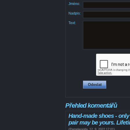
Jméno:
Nadpis:
Text:
Přehled komentářů
Hand-made shoes - only o
pair may be yours. Lifet
(
Pamelaoxida
,
12. 9. 2022
17:01
)