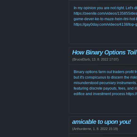
In my opinion you are not right. Let's
https://zeenite.com/videos/135855/des
game-dever-ke-to-maze-hein-itni-hot-
https://gay0day.com/videos/4138/top-
How Binary Options Toil
(
BruceElurb
,
13. 8. 2022
17:07
)
Binary options farm out traders profit 
but it's conspicuous to discern the ris
misunderstood pecuniary instruments. B
featuring discrete payouts, fees, and r
edifice and investment process https:
amicable to upon you!
(
Arthurderne
,
1. 8. 2022
15:19
)