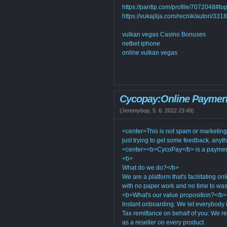
https://pantip.com/profile/7072048#top
https://vukajlija.com/recnik/autori/331
vulkan vegas Casino Bonuses
netbet iphone
online vulkan vegas
Cycopay:Online Paymen
(
Jeremybop
,
5. 6. 2022
23:49
)
<center>This is not spam or marketing
just trying to get some feedback, anyt
<center><b>CycoPay</b> is a payment p
<b>
What do we do?</b>
We are a platform that's facilitating o
with no paper work and no time to was
<b>What's our value proposition?</b>
Instant onboarding: We let everybody 
Tax remittance on behalf of you: We re
as a reseller on every product.