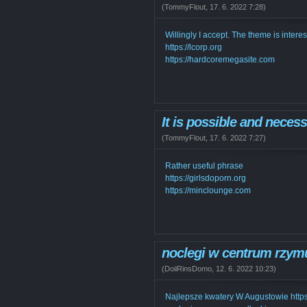
(
TommyFlout
,
17. 6. 2022
7:28
)
Willingly I accept. The theme is interest
https://lcorp.org
https://hardcoremegasite.com
It is possible and necessa
(
TommyFlout
,
17. 6. 2022
7:27
)
Rather useful phrase
https://girlsdoporn.org
https://minclounge.com
noclegi w centrum rzym
(
DoiiRinsDomo
,
12. 6. 2022
10:23
)
Najlepsze kwatery W Augustowie http