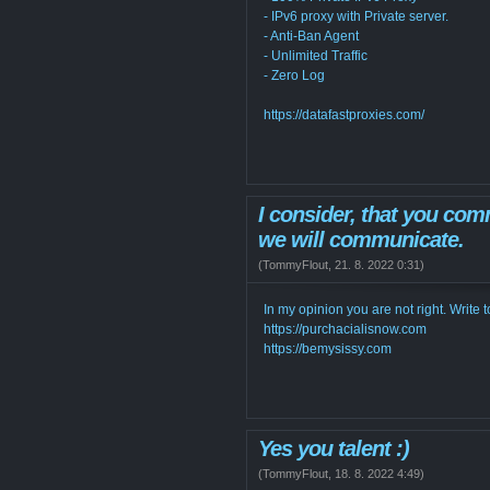
- IPv6 proxy with Private server.
- Anti-Ban Agent
- Unlimited Traffic
- Zero Log
https://datafastproxies.com/
I consider, that you com
we will communicate.
(
TommyFlout
,
21. 8. 2022
0:31
)
In my opinion you are not right. Write 
https://purchacialisnow.com
https://bemysissy.com
Yes you talent :)
(
TommyFlout
,
18. 8. 2022
4:49
)