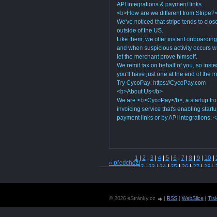
API integrations & payment links.
<b>How are we different from Stripe?
We've noticed that stripe tends to clos
outside of the US.
Like them, we offer instant onboardin
and when suspicious activity occurs we
let the merchant prove himself.
We remit tax on behalf of you, so inste
you'll have just one at the end of the 
Try CycoPay: https://CycoPay.com
<b>About Us</b>
We are <b>CycoPay</b>, a startup fro
invoicing service that's enabling star
payment links or by API integrations. 
1
|
2
|
3
|
4
|
5
|
6
|
7
|
8
|
9
|
10
|
« předchozí
|
22
|
23
|
24
|
25
|
26
|
27
|
28
|
|
40
|
41
|
42
|
43
|
44
|
45
|
46
|
|
58
|
59
|
60
|
61
|
62
|
63
|
64
|
|
76
|
77
|
78
|
79
|
80
|
81
|
82
|
© 2026 eStránky.cz
|
RSS
|
WebSlice
|
Tis
|
94
|
95
|
96
|
97
|
98
|
99
|
100
|
109
|
110
|
111
|
112
|
113
|
114