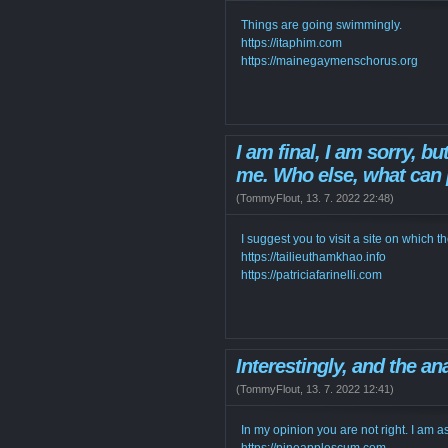
Things are going swimmingly.
https://itaphim.com
https://mainegaymenschorus.org
I am final, I am sorry, b
me. Who else, what can
(
TommyFlout
,
13. 7. 2022
22:48
)
I suggest you to visit a site on which th
https://tailieuthamkhao.info
https://patriciafarinelli.com
Interestingly, and the an
(
TommyFlout
,
13. 7. 2022
12:41
)
In my opinion you are not right. I am as