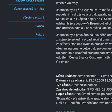
Okrsek Česká Skalice
kmen z vozovky.
Českoskalická SDHčka
Jednotka byla již na vyjezdu v Ratibořic
rozdělení na družstva a ty pak zasahova
Všechno možný
M.Skalice a PD Zájezd odjely do Č.Skali
odstranily je z vozovky.V Bezručově ulici 
Florian
obě družstva odjela k obci Světlá kde kme
Pokus
Jednotka byla povolána na uvolněné ods
zjištěno že se jedná o pád větvi stromu n
ze střechy stanku a uvolnila prasklé větv
všechny nalomené větve bylo po domluvě
rozhodnuto o uzavření prostoru pod str
oddělení Česká Skalice.Odstranění větví
Č.Skalice.
Místo události
: okres Náchod — Okres 
Datum a čas ohlášení
: 23.07.2009 18:5
Typ zásahu
: technická pomoc
Zasahovaly jednotky
: 3 PS HZS, 18 JSD
Popis zásahu
: Na území okresu, po bouř
39 zásahů - převážně šlo o spadlé stromy
Došlo k 1 lehkému zranění dobrovolného 