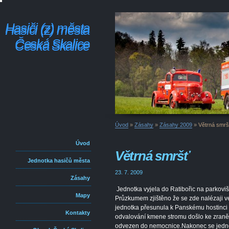
Hasiči (z) města
Hasiči (z) města
Česká Skalice
Česká Skalice
Úvod
»
Zásahy
»
Zásahy 2009
»
Větrná smrš
Úvod
Větrná smršť
Jednotka hasičů města
23. 7. 2009
Zásahy
Jednotka vyjela do Ratibořic na parkoviš
Mapy
Průzkumem zjištěno že se zde nalézaji ve
jednotka přesunula k Panskému hostinci 
Kontakty
odvalování kmene stromu došlo ke zraněn
odvezen do nemocnice.Nakonec se jednot