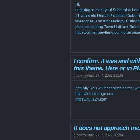
Hi,
outgoing to meet you! Subcontract out
21 years old Dental Prothetist Ciaburri
telescopes, and archaeology. During 
places including Town Hall and Rolan
https://comentanything.com/forums/u
I confirm. It was and w
this theme. Here or in P
(
TommyFlout
,
27. 7. 2022
23:15
)
Actually. You will not prompt to me, wh
https://minclounge.com
https://hulla24.com
It does not approach me
(
TommyFlout
,
27. 7. 2022
20:20
)