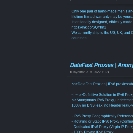
Only one pair of hand-made men’s and
lifetime limited warranty may be yours.
Intentionally designed, ethically made,
https://lnk.do/SQYhn2
We currently ship to the US, UK, and 
countries.
DataFast Proxies | Ano
(
Floydmat
,
3. 9. 2022
7:17
)
<b>DataFast Proxies | IPv6 proxies</
<i><b>Definitive Solution in IPv6 Prox
<i>Anonymous IPv6 Proxy, undetectabl
100% no DNS leak, no Header leak.</
- IPv6 Proxy Geographically Referenc
- Rotating or Static IPv6 Proxy (Config
- Dedicated IPv6 Proxy (Virgin IP Prox
- 100% Private IPv6 Proxy