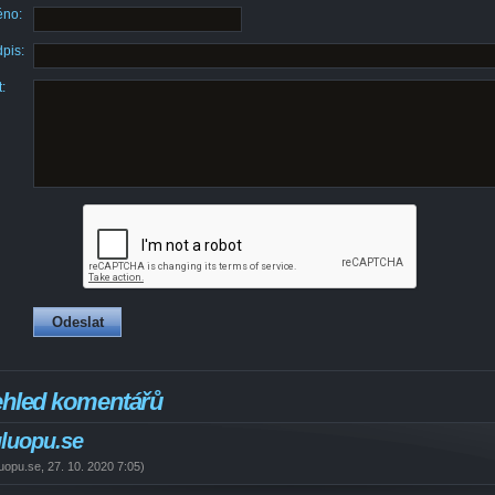
no:
pis:
:
ehled komentářů
luopu.se
uopu.se
,
27. 10. 2020
7:05
)