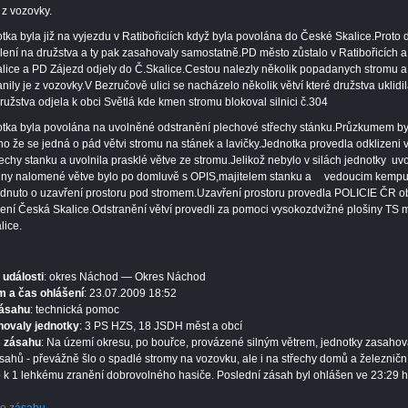
z vozovky.
tka byla již na vyjezdu v Ratibořiciích když byla povolána do České Skalice.Proto 
lení na družstva a ty pak zasahovaly samostatně.PD město zůstalo v Ratibořicích 
lice a PD Zájezd odjely do Č.Skalice.Cestou nalezly několik popadanych stromu a
anily je z vozovky.V Bezručově ulici se nacházelo několik větví které družstva uklidi
ružstva odjela k obci Světlá kde kmen stromu blokoval silnici č.304
tka byla povolána na uvolněné odstranění plechové střechy stánku.Průzkumem by
ěno že se jedná o pád větvi stromu na stánek a lavičky.Jednotka provedla odklizeni v
řechy stanku a uvolnila prasklé větve ze stromu.Jelikož nebylo v silách jednotky uvo
ny nalomené větve bylo po domluvě s OPIS,majitelem stanku a
vedoucim kemp
dnuto o uzavření prostoru pod stromem.Uzavření prostoru provedla POLICIE ČR o
ení Česká Skalice.Odstranění větví provedli za pomoci vysokozdvižné plošiny TS 
lice.
 události
: okres Náchod — Okres Náchod
 a čas ohlášení
: 23.07.2009 18:52
zásahu
: technická pomoc
hovaly jednotky
: 3 PS HZS, 18 JSDH měst a obcí
s zásahu
: Na území okresu, po bouřce, provázené silným větrem, jednotky zasahov
sahů - převážně šlo o spadlé stromy na vozovku, ale i na střechy domů a železniční 
 k 1 lehkému zranění dobrovolného hasiče. Poslední zásah byl ohlášen ve 23:29 h