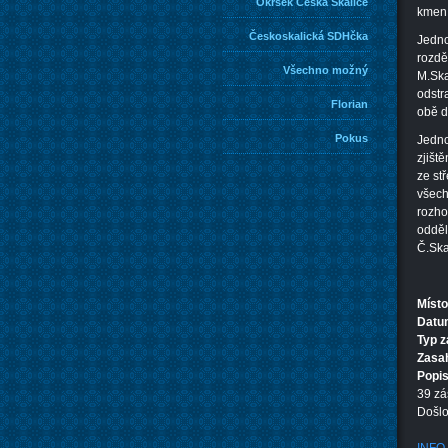
Okrsek Česká Skalice
kmen 
Českoskalická SDHčka
Jedno
rozdě
Všechno možný
M.Ska
odstr
Florian
obě d
Pokus
Jedno
zjišt
ze st
všech
rozho
odděl
Č.Ska
Místo
Datum
Typ 
Zasa
Popi
39 zá
Došlo