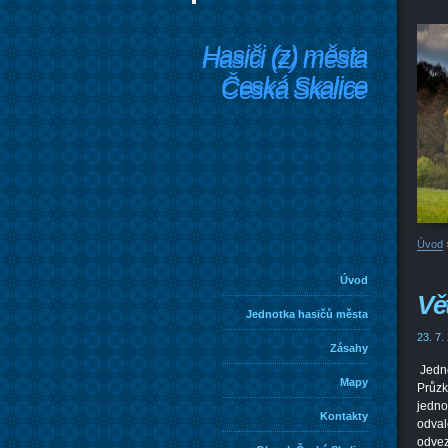
Hasiči (z) města
Hasiči (z) města
Česká Skalice
Česká Skalice
Úvod
Úvod
Vě
Jednotka hasičů města
23. 7.
Zásahy
Jedno
Mapy
Průzk
jedno
Kontakty
odval
odvez