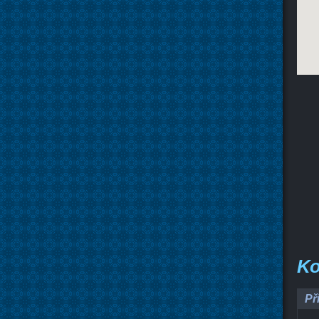
Ko
Př