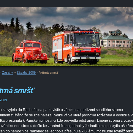
»
Zásahy
»
Zásahy 2009
»
Větrná smršť
trná smršť
 2009
tka vyjela do Ratibořic na parkoviště u zámku na odklizení spadlého stromu .
umem zjištěno že se zde nalézaji velké větve které jednotka rozřezala a odklidila.
tka přesunula k Panskému hostinci kde provedla odstranění kmene stromu z vozov
ování kmene stromu došlo ke zranění člena jednotky.Jednotka mu poskytla ošetření
en do nemocnice.Nakonec se jednotka přesunula k Bilému mostu,kde rovněž odst