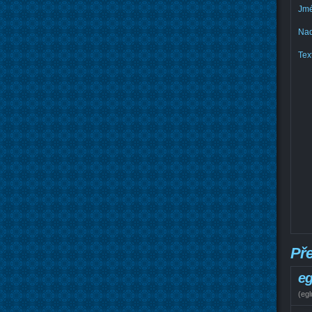
Jmé
Nad
Text
Př
eg
(
egl