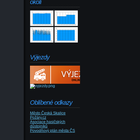
okolí
Výjezdy
Oblíbené odkazy
Město Česká Skalice
Požáry.cz
Asociace hasičských
důstojníků
Povodňový plán města ČS