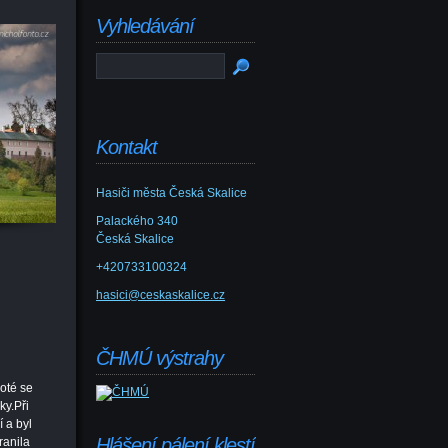
Vyhledávání
Kontakt
Hasiči města Česká Skalice
Palackého 340
Česká Skalice
+420733100324
hasici@ceskaskalice.cz
ČHMÚ výstrahy
Poté se
ky.Při
 a byl
Hlášení pálení klestí
ranila