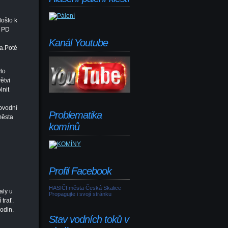
došlo k
a PD
Kanál Youtube
la.Poté
lo
ětvi
lnit
u
bvodní
Problematika
města
komínů
Profil Facebook
HASIČI města Česká Skalice
aly u
Propagujte i svojí stránku
trať.
odin.
Stav vodních toků v