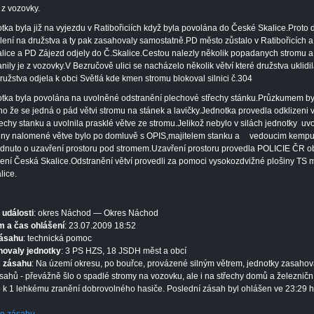
z vozovky.
tka byla již na vyjezdu v Ratibořiciích když byla povolána do České Skalice.Proto 
lení na družstva a ty pak zasahovaly samostatně.PD město zůstalo v Ratibořicích 
lice a PD Zájezd odjely do Č.Skalice.Cestou nalezly několik popadanych stromu a
anily je z vozovky.V Bezručově ulici se nacházelo několik větví které družstva uklidi
ružstva odjela k obci Světlá kde kmen stromu blokoval silnici č.304
tka byla povolána na uvolněné odstranění plechové střechy stánku.Průzkumem by
ěno že se jedná o pád větvi stromu na stánek a lavičky.Jednotka provedla odklizeni v
řechy stanku a uvolnila prasklé větve ze stromu.Jelikož nebylo v silách jednotky uvo
ny nalomené větve bylo po domluvě s OPIS,majitelem stanku a
vedoucim kemp
dnuto o uzavření prostoru pod stromem.Uzavření prostoru provedla POLICIE ČR o
ení Česká Skalice.Odstranění větví provedli za pomoci vysokozdvižné plošiny TS 
lice.
 události
: okres Náchod — Okres Náchod
 a čas ohlášení
: 23.07.2009 18:52
zásahu
: technická pomoc
hovaly jednotky
: 3 PS HZS, 18 JSDH měst a obcí
s zásahu
: Na území okresu, po bouřce, provázené silným větrem, jednotky zasahov
sahů - převážně šlo o spadlé stromy na vozovku, ale i na střechy domů a železniční 
 k 1 lehkému zranění dobrovolného hasiče. Poslední zásah byl ohlášen ve 23:29 h