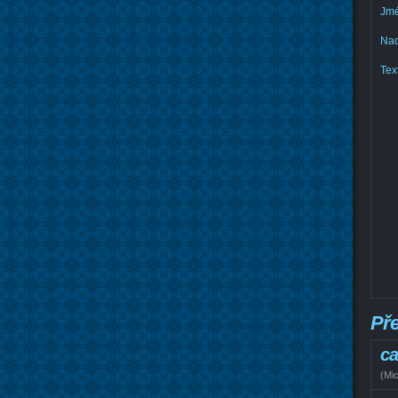
Jmé
Nad
Text
Př
ca
(
Mic