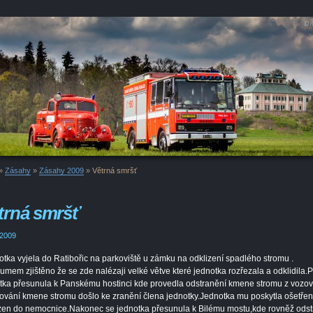
»
Zásahy
»
Zásahy 2009
»
Větrná smršť
trná smršť
 2009
tka vyjela do Ratibořic na parkoviště u zámku na odklizení spadlého stromu .
umem zjištěno že se zde nalézaji velké větve které jednotka rozřezala a odklidila.
tka přesunula k Panskému hostinci kde provedla odstranění kmene stromu z vozov
ování kmene stromu došlo ke zranění člena jednotky.Jednotka mu poskytla ošetření
en do nemocnice.Nakonec se jednotka přesunula k Bilému mostu,kde rovněž odst