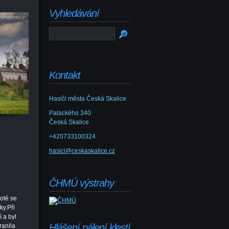
Vyhledávání
Kontakt
Hasiči města Česká Skalice
Palackého 340
Česká Skalice
+420733100324
hasici@ceskaskalice.cz
ČHMÚ výstrahy
Poté se
ky.Při
 a byl
Hlášení pálení klestí
ranila