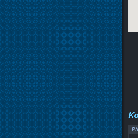
Ko
Př