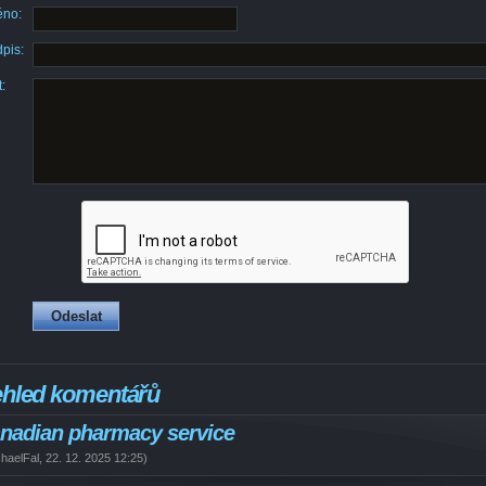
no:
pis:
:
ehled komentářů
nadian pharmacy service
haelFal
,
22. 12. 2025
12:25
)