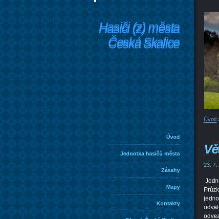
Hasiči (z) města
Hasiči (z) města
Česká Skalice
Česká Skalice
Úvod
Úvod
Vě
Jednotka hasičů města
23. 7.
Zásahy
Jedno
Mapy
Průzk
jedno
Kontakty
odval
odvez