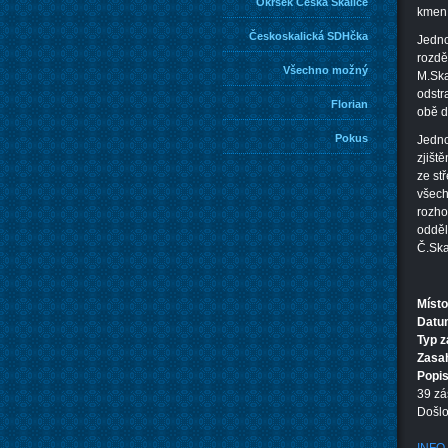
Okrsek Česká Skalice
kmen 
Českoskalická SDHčka
Jedno
rozdě
Všechno možný
M.Ska
odstr
Florian
obě d
Pokus
Jedno
zjišt
ze st
všech
rozho
odděl
Č.Ska
Místo
Datum
Typ 
Zasa
Popi
39 zá
Došlo