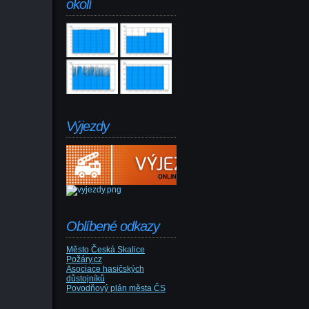
okolí
Výjezdy
Oblíbené odkazy
Město Česká Skalice
Požáry.cz
Asociace hasičských
důstojníků
Povodňový plán města ČS