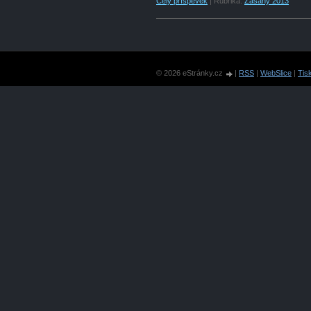
Celý příspěvek
|
Rubrika:
Zásahy 2013
© 2026 eStránky.cz
|
RSS
|
WebSlice
|
Tis