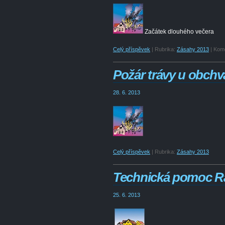
Začátek dlouhého večera
Celý příspěvek
|
Rubrika:
Zásahy 2013
|
Kome
Požár trávy u obchv
28. 6. 2013
Celý příspěvek
|
Rubrika:
Zásahy 2013
Technická pomoc Rat
25. 6. 2013