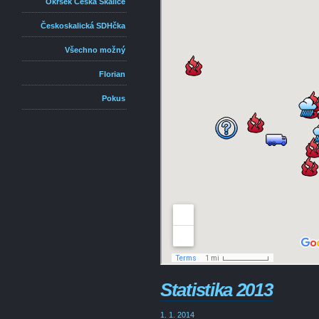
Okrsek Česká Skalice
Českoskalická SDHčka
Všechno možný
Florian
Pokus
Statistika 2013
1. 1. 2014