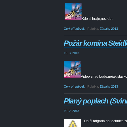
Kdo si hraje,nezlobí.
Celý příspěvek
|
Rubrika:
Zásahy 2013
Požár komína Steid
15. 3. 2013
Video snad bude,nějak stávkov
Celý příspěvek
|
Rubrika:
Zásahy 2013
Planý poplach (Svin
10. 2. 2013
Další brigáda na technice