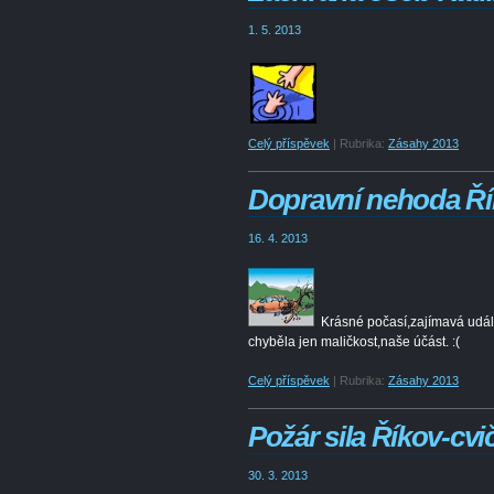
1. 5. 2013
Celý příspěvek
|
Rubrika:
Zásahy 2013
Dopravní nehoda Ř
16. 4. 2013
Krásné počasí,zajímavá událo
chyběla jen maličkost,naše účást. :(
Celý příspěvek
|
Rubrika:
Zásahy 2013
Požár sila Říkov-c
30. 3. 2013