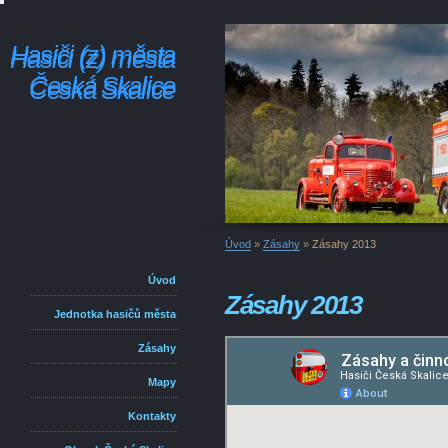
Hasiči (z) města
Hasiči (z) města
Česká Skalice
Česká Skalice
Úvod
»
Zásahy
»
Zásahy 2013
Úvod
Zásahy 2013
Jednotka hasičů města
Zásahy
Mapy
Kontakty