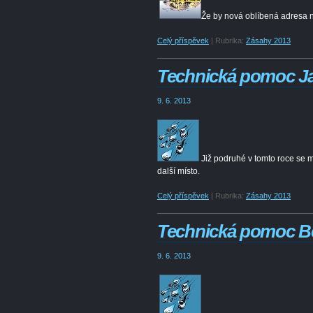
Že by nová oblíbená adresa 
Celý příspěvek
|
Rubrika:
Zásahy 2013
Technická pomoc J
9. 6. 2013
Již podruhé v tomto roce se m
další místo.
Celý příspěvek
|
Rubrika:
Zásahy 2013
Technická pomoc B
9. 6. 2013