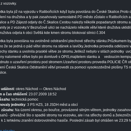
z vozovky.
tka byla již na vyjezdu v Ratibořiciích když byla povolána do České Skalice.Proto 
lení na družstva a ty pak zasahovaly samostatně.PD město zůstalo v Ratibořicích 
lice a PD Zájezd odjely do Č.Skalice.Cestou nalezly několik popadanych stromu a
anily je z vozovky.V Bezručově ulici se nacházelo několik větví které družstva uklidi
ružstva odjela k obci Světlá kde kmen stromu blokoval silnici č.304
tka byla povolána na uvolněné odstranění plechové střechy stánku.Průzkumem by
ěno že se jedná o pád větvi stromu na stánek a lavičky.Jednotka provedla odklizeni v
řechy stanku a uvolnila prasklé větve ze stromu.Jelikož nebylo v silách jednotky uvo
ny nalomené větve bylo po domluvě s OPIS,majitelem stanku a
vedoucim kemp
dnuto o uzavření prostoru pod stromem.Uzavření prostoru provedla POLICIE ČR o
ení Česká Skalice.Odstranění větví provedli za pomoci vysokozdvižné plošiny TS 
lice.
 události
: okres Náchod — Okres Náchod
 a čas ohlášení
: 23.07.2009 18:52
zásahu
: technická pomoc
hovaly jednotky
: 3 PS HZS, 18 JSDH měst a obcí
s zásahu
: Na území okresu, po bouřce, provázené silným větrem, jednotky zasahov
sahů - převážně šlo o spadlé stromy na vozovku, ale i na střechy domů a železniční 
 k 1 lehkému zranění dobrovolného hasiče. Poslední zásah byl ohlášen ve 23:29 h