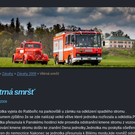
»
Zásahy
»
Zásahy 2009
»
Větrná smršť
trná smršť
 2009
tka vyjela do Ratibořic na parkoviště u zámku na odklizení spadlého stromu .
umem zjištěno že se zde nalézaji velké větve které jednotka rozřezala a odklidila.
tka přesunula k Panskému hostinci kde provedla odstranění kmene stromu z vozov
ování kmene stromu došlo ke zranění člena jednotky.Jednotka mu poskytla ošetření
en do nemocnice.Nakonec se jednotka přesunula k Bilému mostu,kde rovněž odst