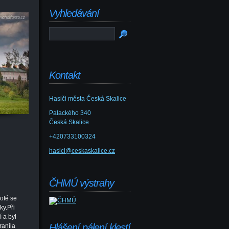
Vyhledávání
Kontakt
Hasiči města Česká Skalice
Palackého 340
Česká Skalice
+420733100324
hasici@ceskaskalice.cz
ČHMÚ výstrahy
Poté se
ky.Při
 a byl
Hlášení pálení klestí
ranila