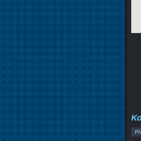
Ko
Př