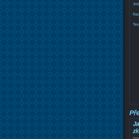
Jmé
Nad
Text
Př
Ja
zk
(
Iri