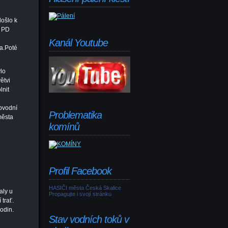
došlo k
a PD
Kanál Youtube
la.Poté
lo
ětvi
lnit
u
bvodní
Problematika
města
komínů
Profil Facebook
HASIČI města Česká Skalice
aly u
Propagujte i svojí stránku
trať.
odin.
Stav vodních toků v