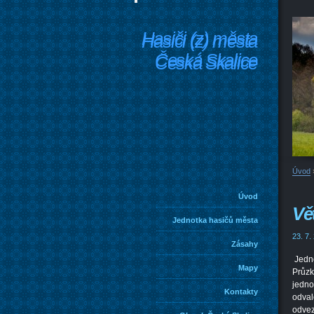
Hasiči (z) města
Hasiči (z) města
Česká Skalice
Česká Skalice
Úvod
Úvod
Vě
Jednotka hasičů města
23. 7.
Zásahy
Jedno
Mapy
Průzk
jedno
Kontakty
odval
odvez