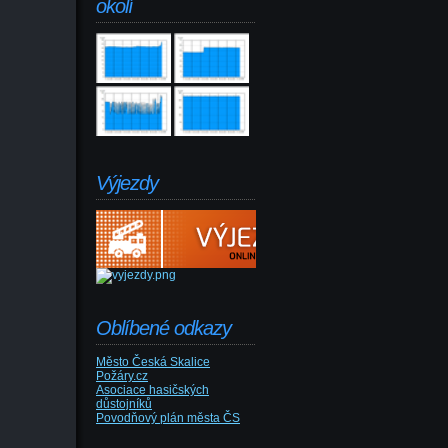
okolí
Výjezdy
Oblíbené odkazy
Město Česká Skalice
Požáry.cz
Asociace hasičských
důstojníků
Povodňový plán města ČS