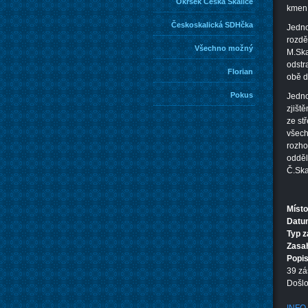
Okrsek Česká Skalice
kmen 
Českoskalická SDHčka
Jedno
rozdě
Všechno možný
M.Ska
odstr
Florian
obě d
Pokus
Jedno
zjišt
ze st
všech
rozho
odděl
Č.Ska
Místo
Datum
Typ 
Zasa
Popi
39 zá
Došlo