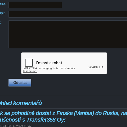
no:
pis:
:
ehled komentářů
k se pohodlně dostat z Finska (Vantaa) do Ruska, n
ušenosti s Transfer358 Oy!
naBut
,
30. 4. 2023
13:42
)