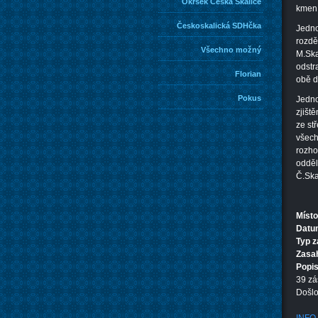
Okrsek Česká Skalice
kmen 
Českoskalická SDHčka
Jedno
rozdě
Všechno možný
M.Ska
odstr
Florian
obě d
Pokus
Jedno
zjišt
ze st
všech
rozho
odděl
Č.Ska
Místo
Datum
Typ 
Zasa
Popi
39 zá
Došlo