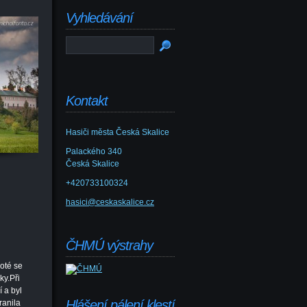
Vyhledávání
Kontakt
Hasiči města Česká Skalice
Palackého 340
Česká Skalice
+420733100324
hasici@ceskaskalice.cz
ČHMÚ výstrahy
Poté se
ky.Při
 a byl
Hlášení pálení klestí
ranila