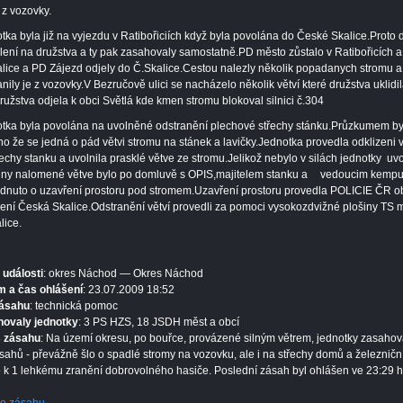
z vozovky.
tka byla již na vyjezdu v Ratibořiciích když byla povolána do České Skalice.Proto 
lení na družstva a ty pak zasahovaly samostatně.PD město zůstalo v Ratibořicích 
lice a PD Zájezd odjely do Č.Skalice.Cestou nalezly několik popadanych stromu a
anily je z vozovky.V Bezručově ulici se nacházelo několik větví které družstva uklidi
ružstva odjela k obci Světlá kde kmen stromu blokoval silnici č.304
tka byla povolána na uvolněné odstranění plechové střechy stánku.Průzkumem by
ěno že se jedná o pád větvi stromu na stánek a lavičky.Jednotka provedla odklizeni v
řechy stanku a uvolnila prasklé větve ze stromu.Jelikož nebylo v silách jednotky uvo
ny nalomené větve bylo po domluvě s OPIS,majitelem stanku a
vedoucim kemp
dnuto o uzavření prostoru pod stromem.Uzavření prostoru provedla POLICIE ČR o
ení Česká Skalice.Odstranění větví provedli za pomoci vysokozdvižné plošiny TS 
lice.
 události
: okres Náchod — Okres Náchod
 a čas ohlášení
: 23.07.2009 18:52
zásahu
: technická pomoc
hovaly jednotky
: 3 PS HZS, 18 JSDH měst a obcí
s zásahu
: Na území okresu, po bouřce, provázené silným větrem, jednotky zasahov
sahů - převážně šlo o spadlé stromy na vozovku, ale i na střechy domů a železniční 
 k 1 lehkému zranění dobrovolného hasiče. Poslední zásah byl ohlášen ve 23:29 h