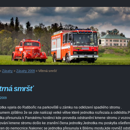
»
Zásahy
»
Zásahy 2009
»
Větrná smršť
trná smršť
 2009
tka vyjela do Ratibořic na parkoviště u zámku na odklizení spadlého stromu .
umem zjištěno že se zde nalézaji velké větve které jednotka rozřezala a odklidila.
tka přesunula k Panskému hostinci kde provedla odstranění kmene stromu z vozov
ování kmene stromu došlo ke zranění člena jednotky.Jednotka mu poskytla ošetření
en do nemocnice.Nakonec se jednotka přesunula k Bilému mostu,kde rovněž odst