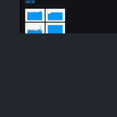
okolí
Výjezdy
Oblíbené odkazy
Město Česká Skalice
Požáry.cz
Asociace hasičských
důstojníků
Povodňový plán města ČS