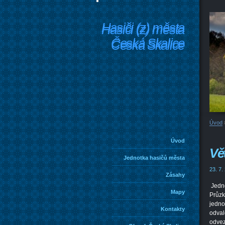
Hasiči (z) města
Hasiči (z) města
Česká Skalice
Česká Skalice
Úvod
Úvod
Vě
Jednotka hasičů města
23. 7.
Zásahy
Jedno
Mapy
Průzk
jedno
Kontakty
odval
odvez