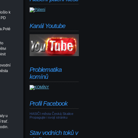
došlo k
a PD
Kanál Youtube
la.Poté
lo
ětvi
lnit
u
bvodní
Problematika
města
komínů
Profil Facebook
HASIČI města Česká Skalice
aly u
Propagujte i svojí stránku
trať.
odin.
Stav vodních toků v