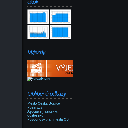
okolí
Výjezdy
Oblíbené odkazy
Město Česká Skalice
Požáry.cz
Asociace hasičských
důstojníků
Povodňový plán města ČS