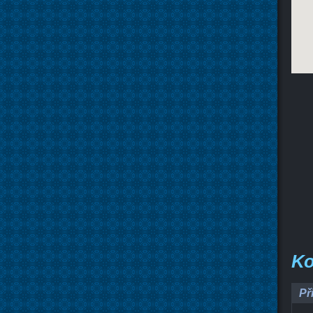
Ko
Př