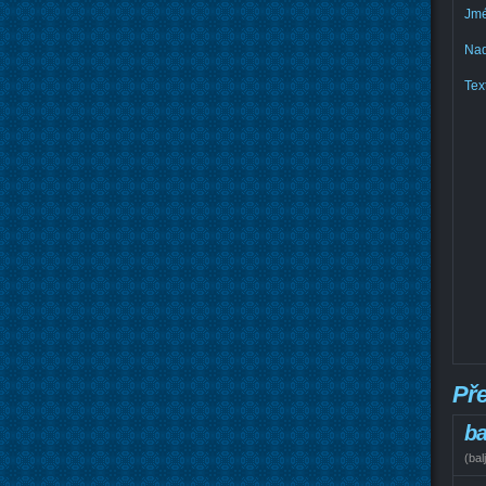
Jmé
Nad
Text
Př
ba
(
bal