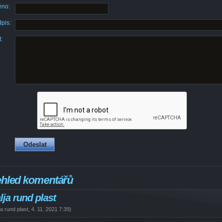
no:
pis:
:
ehled komentářů
lja rund plast
ja rund plast
,
4. 11. 2021
7:39
)