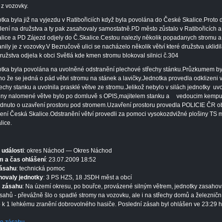
z vozovky.
tka byla již na vyjezdu v Ratibořiciích když byla povolána do České Skalice.Proto 
lení na družstva a ty pak zasahovaly samostatně.PD město zůstalo v Ratibořicích 
lice a PD Zájezd odjely do Č.Skalice.Cestou nalezly několik popadanych stromu a
anily je z vozovky.V Bezručově ulici se nacházelo několik větví které družstva uklidi
ružstva odjela k obci Světlá kde kmen stromu blokoval silnici č.304
tka byla povolána na uvolněné odstranění plechové střechy stánku.Průzkumem by
ěno že se jedná o pád větvi stromu na stánek a lavičky.Jednotka provedla odklizeni v
řechy stanku a uvolnila prasklé větve ze stromu.Jelikož nebylo v silách jednotky uvo
ny nalomené větve bylo po domluvě s OPIS,majitelem stanku a
vedoucim kemp
dnuto o uzavření prostoru pod stromem.Uzavření prostoru provedla POLICIE ČR o
ení Česká Skalice.Odstranění větví provedli za pomoci vysokozdvižné plošiny TS 
lice.
 události
: okres Náchod — Okres Náchod
 a čas ohlášení
: 23.07.2009 18:52
zásahu
: technická pomoc
hovaly jednotky
: 3 PS HZS, 18 JSDH měst a obcí
s zásahu
: Na území okresu, po bouřce, provázené silným větrem, jednotky zasahov
sahů - převážně šlo o spadlé stromy na vozovku, ale i na střechy domů a železniční 
 k 1 lehkému zranění dobrovolného hasiče. Poslední zásah byl ohlášen ve 23:29 h