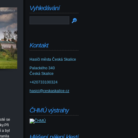
Vyhledávání
Kontakt
Hasiči města Česká Skalice
Palackého 340
Česká Skalice
+420733100324
hasici@ceskaskalice.cz
ČHMÚ výstrahy
Poté se
ky.Při
 a byl
Hlášení pálení klestí
ranila