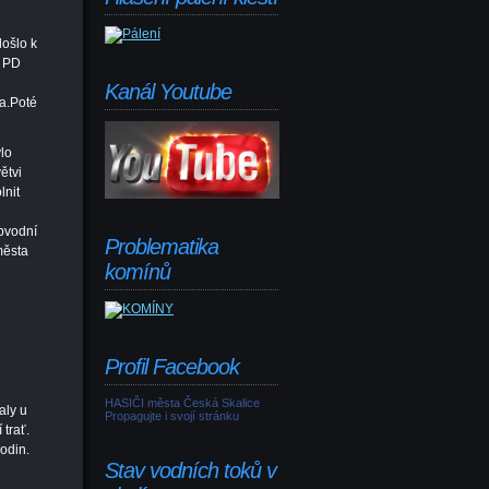
došlo k
a PD
Kanál Youtube
la.Poté
lo
ětvi
lnit
u
bvodní
Problematika
města
komínů
Profil Facebook
HASIČI města Česká Skalice
aly u
Propagujte i svojí stránku
trať.
odin.
Stav vodních toků v