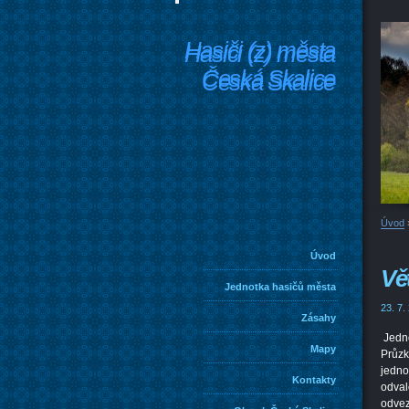
Hasiči (z) města
Hasiči (z) města
Česká Skalice
Česká Skalice
Úvod
Úvod
Vě
Jednotka hasičů města
23. 7.
Zásahy
Jedno
Mapy
Průzk
jedno
Kontakty
odval
odvez