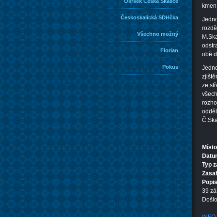
Okrsek Česká Skalice
kmen 
Českoskalická SDHčka
Jedno
rozdě
Všechno možný
M.Ska
odstr
Florian
obě d
Pokus
Jedno
zjišt
ze st
všech
rozho
odděl
Č.Ska
Místo
Datum
Typ 
Zasa
Popi
39 zá
Došlo