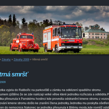
»
Zásahy
»
Zásahy 2009
»
Větrná smršť
trná smršť
 2009
tka vyjela do Ratibořic na parkoviště u zámku na odklizení spadlého stromu .
umem zjištěno že se zde nalézaji velké větve které jednotka rozřezala a odklidila.
tka přesunula k Panskému hostinci kde provedla odstranění kmene stromu z vozov
ování kmene stromu došlo ke zranění člena jednotky.Jednotka mu poskytla ošetření
en do nemocnice.Nakonec se jednotka přesunula k Bilému mostu,kde rovněž odst