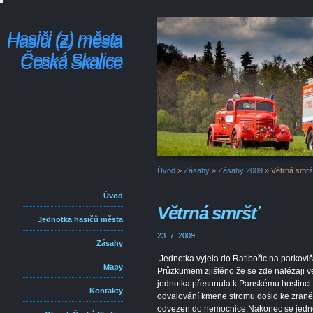
Hasiči (z) města
Hasiči (z) města
Česká Skalice
Česká Skalice
Úvod
»
Zásahy
»
Zásahy 2009
»
Větrná smrš
Úvod
Větrná smršť
Jednotka hasičů města
23. 7. 2009
Zásahy
Jednotka vyjela do Ratibořic na parkoviš
Mapy
Průzkumem zjištěno že se zde nalézaji ve
jednotka přesunula k Panskému hostinci 
Kontakty
odvalování kmene stromu došlo ke zraněn
odvezen do nemocnice.Nakonec se jednot