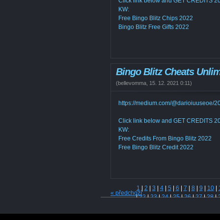
Click link below and GET CREDITS
KW:
Free Bingo Blitz Chips 2022
Bingo Blitz Free Gifts 2022
Bingo Blitz Cheats Unlim
(
bellevomma
,
15. 12. 2021
0:11
)
https://medium.com/@darioiuuseoe/20
Click link below and GET CREDITS
KW:
Free Credits From Bingo Blitz 2022
Free Bingo Blitz Credit 2022
1
|
2
|
3
|
4
|
5
|
6
|
7
|
8
|
9
|
10
|
« předchozí
|
22
|
23
|
24
|
25
|
26
|
27
|
28
|
|
40
|
41
|
42
|
43
|
44
|
45
|
46
|
|
58
|
59
|
60
|
61
|
62
|
63
|
64
|