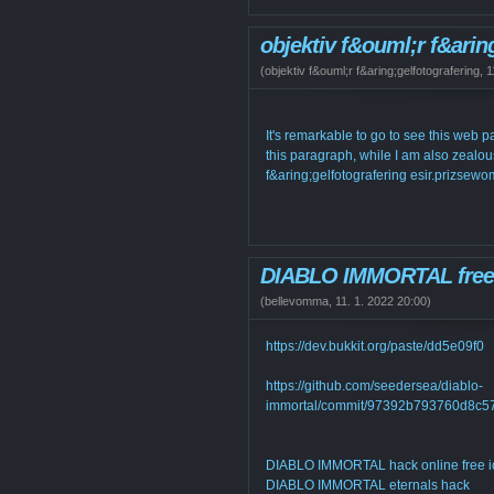
objektiv f&ouml;r f&arin
(
objektiv f&ouml;r f&aring;gelfotografering
,
1
It's remarkable to go to see this web 
this paragraph, while I am also zealous 
f&aring;gelfotografering esir.prizs
DIABLO IMMORTAL free
(
bellevomma
,
11. 1. 2022
20:00
)
https://dev.bukkit.org/paste/dd5e09f0
https://github.com/seedersea/diablo-
immortal/commit/97392b793760d8c
DIABLO IMMORTAL hack online free i
DIABLO IMMORTAL eternals hack