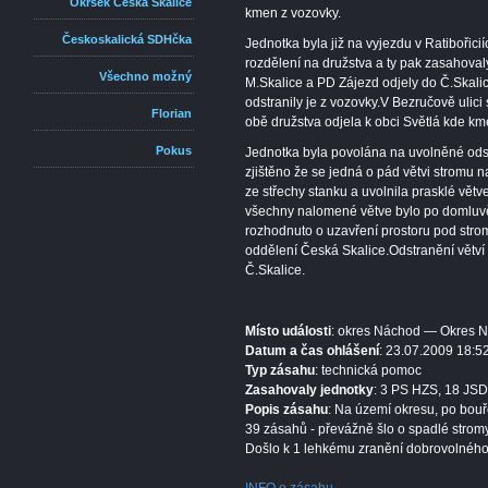
Okrsek Česká Skalice
kmen z vozovky.
Českoskalická SDHčka
Jednotka byla již na vyjezdu v Ratibořic
rozdělení na družstva a ty pak zasahova
Všechno možný
M.Skalice a PD Zájezd odjely do Č.Skali
odstranily je z vozovky.V Bezručově ulici 
Florian
obě družstva odjela k obci Světlá kde kme
Pokus
Jednotka byla povolána na uvolněné ods
zjištěno že se jedná o pád větvi stromu n
ze střechy stanku a uvolnila prasklé větv
všechny nalomené větve bylo po domluvě
rozhodnuto o uzavření prostoru pod str
oddělení Česká Skalice.Odstranění větví
Č.Skalice.
Místo události
: okres Náchod — Okres 
Datum a čas ohlášení
: 23.07.2009 18:5
Typ zásahu
: technická pomoc
Zasahovaly jednotky
: 3 PS HZS, 18 JSD
Popis zásahu
: Na území okresu, po bouř
39 zásahů - převážně šlo o spadlé stromy
Došlo k 1 lehkému zranění dobrovolného 