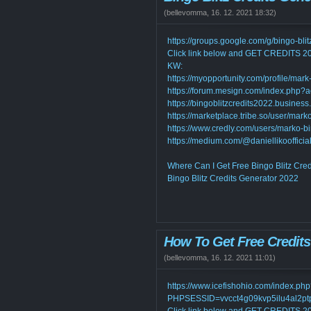
(
bellevomma
,
16. 12. 2021
18:32
)
https://groups.google.com/g/bingo-bl
Click link below and GET CREDITS
KW:
https://myopportunity.com/profile/mark-
https://forum.mesign.com/index.php?a
https://bingoblitzcredits2022.business.
https://marketplace.tribe.so/user/mar
https://www.credly.com/users/marko-bi
https://medium.com/@daniellikooffici
Where Can I Get Free Bingo Blitz Cre
Bingo Blitz Credits Generator 2022
How To Get Free Credits
(
bellevomma
,
16. 12. 2021
11:01
)
https://www.icefishohio.com/index.ph
PHPSESSID=vvcct4g09kvp5ilu4al2ptp