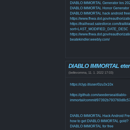
DIABLO IMMORTAL Generator Ios 20
DIABLO IMMORTAL Honor Generator
DIABLO IMMORTAL hack android free
https://www.fhwa.dot.gov/reauthorizat
https://trailhead.salesforce.com/trail
sort=LAST_MODIFIED_DATE_DESC
https://www.fhwa.dot.gov/reauthorizati
beatekindler.weebly.com/
DIABLO IMMORTAL etern
(
bellevomma
,
11. 1. 2022
17:03
)
https://clyp.it/user/0zu3x10x
https://github.com/seedersea/diablo-
immortal/commit/97392b793760d8c
DIABLO IMMORTAL Hack Android Fre
how to get DIABLO IMMORTAL gold?
DIABLO IMMORTAL for free