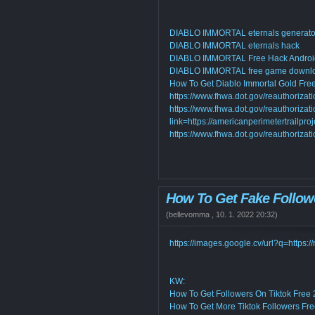
DIABLO IMMORTAL eternals generato
DIABLO IMMORTAL eternals hack
DIABLO IMMORTAL Free Hack Androi
DIABLO IMMORTAL free game downl
How To Get Diablo Immortal Gold Fre
https://www.fhwa.dot.gov/reauthorizatio
https://www.fhwa.dot.gov/reauthorizati
link=https://americanperimetertrailpro
https://www.fhwa.dot.gov/reauthorizat
How To Get Fake Followe
(
bellevomma
,
10. 1. 2022
20:32
)
https://images.google.cv/url?q=https:
KW:
How To Get Followers On Tiktok Free
How To Get More Tiktok Followers Fr