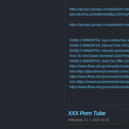
https://groups.google.com/g/diablo-i
feb/c/BV2NeJ2dhMI/m/DdBqU165AQ
https://groups.google.com/g/diablo-
DIABLO IMMORTAL hack online free i
DIABLO IMMORTAL Eternal Free 202
DIABLO IMMORTAL eternals generato
How To Get Diablo Immortal Gold Fre
DIABLO IMMORTAL Hack No Offer 20
https://www.fhwa.dot.gov/reauthorizati
link=https://gbardiversity.weebly.com/c
https://www.fhwa.dot.gov/reauthorizati
link=https://americanperimetertrailpro
https://www.fhwa.dot.gov/reauthorizat
XXX Porn Tube
(
Miltongab
,
13. 1. 2022
16:24
)