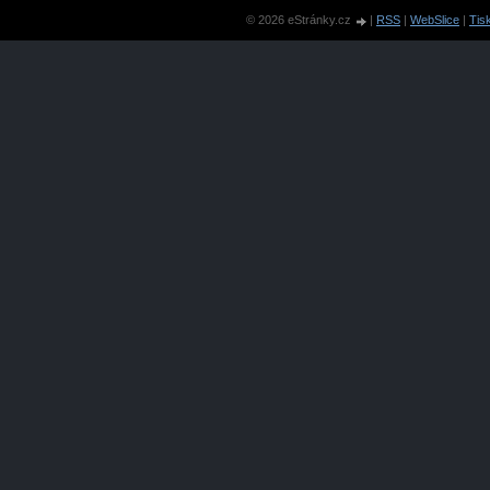
|
76
|
77
|
78
|
79
|
80
|
81
|
82
|
© 2026 eStránky.cz
|
RSS
|
WebSlice
|
Tis
|
94
|
95
|
96
|
97
|
98
|
99
|
100
|
109
|
110
|
111
|
112
|
113
|
114
123
|
124
|
125
|
126
|
127
|
128
|
137
|
138
|
139
|
140
|
141
|
150
|
151
|
152
|
153
|
154
|
155
|
16