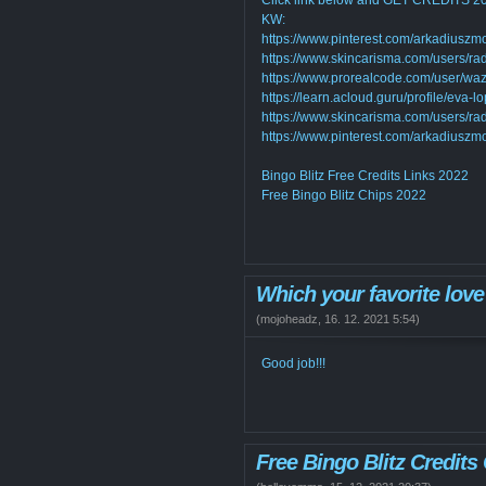
Click link below and GET CREDITS
KW:
https://www.pinterest.com/arkadiuszmo
https://www.skincarisma.com/users/ra
https://www.prorealcode.com/user/wa
https://learn.acloud.guru/profile/eva-l
https://www.skincarisma.com/users/ra
https://www.pinterest.com/arkadiuszmo
Bingo Blitz Free Credits Links 2022
Free Bingo Blitz Chips 2022
Which your favorite lov
(
mojoheadz
,
16. 12. 2021
5:54
)
Good job!!!
Free Bingo Blitz Credits