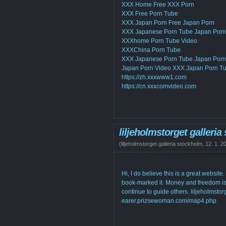
XXX Home Free XXX Porn
XXX Free Porn Tube
XXX Japan Porn Free Japan Porn
XXX Japanese Porn Tube Japan Porn
XXXhome Porn Tube Video
XXXChina Porn Tube
XXX Japanese Porn Tube Japan Porn
Japan Porn Video XXX Japan Porn T
https://zh.xxxwww1.com
https://cn.xxxcomvideo.com
liljeholmstorget galleri
(
liljeholmstorget galleria stockholm
,
12. 1. 2
Hi, I do believe this is a great website.
book-marked it. Money and freedom is
continue to guide others. liljeholmstor
earer.prizsewoman.com/map4.php