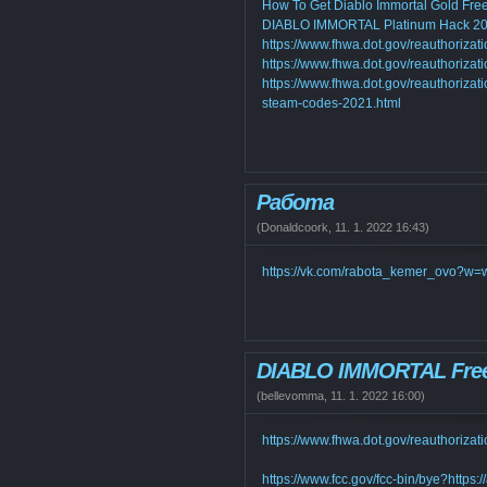
How To Get Diablo Immortal Gold Fre
DIABLO IMMORTAL Platinum Hack 2
https://www.fhwa.dot.gov/reauthorizat
https://www.fhwa.dot.gov/reauthorizat
https://www.fhwa.dot.gov/reauthorizati
steam-codes-2021.html
Работа
(
Donaldcoork
,
11. 1. 2022
16:43
)
https://vk.com/rabota_kemer_ovo?w
DIABLO IMMORTAL Free
(
bellevomma
,
11. 1. 2022
16:00
)
https://www.fhwa.dot.gov/reauthorizat
https://www.fcc.gov/fcc-bin/bye?https