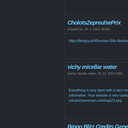
CholotsZepreulsePrix
(
DanielCox
,
10. 1. 2022
20:05
)
https://telegra.ph/Russian-Gitlz-Bent
vichy micellar water
(
vichy micellar water
,
19. 12. 2021
5:50
)
Everything is very open with a very cle
informative. Your website is very usefu
esir.prizsewoman.com/map23.php
Bingo Blitz Credits Gene