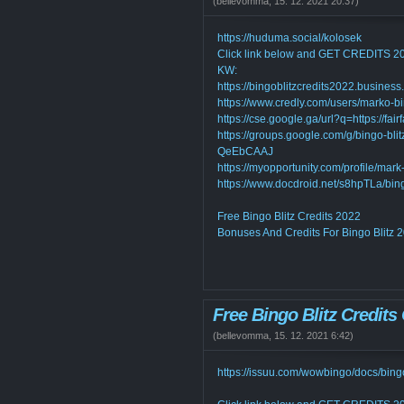
(
bellevomma
,
15. 12. 2021
20:37
)
https://huduma.social/kolosek
Click link below and GET CREDITS
KW:
https://bingoblitzcredits2022.business.
https://www.credly.com/users/marko-bi
https://cse.google.ga/url?q=https://fa
https://groups.google.com/g/bingo-bl
QeEbCAAJ
https://myopportunity.com/profile/mark-
https://www.docdroid.net/s8hpTLa/bin
Free Bingo Blitz Credits 2022
Bonuses And Credits For Bingo Blitz 
Free Bingo Blitz Credit
(
bellevomma
,
15. 12. 2021
6:42
)
https://issuu.com/wowbingo/docs/bi