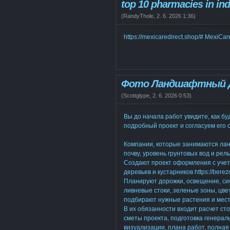
top 10 pharmacies in ind
(
RandyThole
,
2. 6. 2026
1:36
)
https://mexicaredirect.shop/# MexiCar
Фото Ландшафтный 
(
Scottglype
,
2. 6. 2026
0:53
)
Вы до начала работ увидите, как бу
подробный проект и согласуем его с в
Компании, которые занимаются ла
почву, уровень грунтовых вод и релье
Создают проект оформления с учет
деревьев и кустарников https://berezo
Планируют дорожки, освещение, сис
ливневые стоки, зеленые зоны, цве
подбирают нужные растения и место п
В их обязанности входит расчет ст
сметы проекта, подготовка генерал
визуализации, плана работ, полная