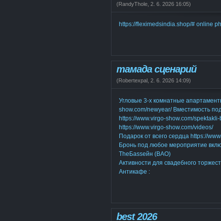
(
RandyThole
,
2. 6. 2026
16:05
)
https://fleximedsindia.shop/# online 
тамада сценарий
(
Robertexpal
,
2. 6. 2026
14:09
)
Угловые 3-х комнатные апартаменты 
show.com/newyear/ Вместимость по
https://www.virgo-show.com/spektakl
https://www.virgo-show.com/videos/
Подарок от всего сердца https://www
Бронь под любое мероприятие вклю
TheБаssейн (ВАО)
Активности для свадебного торжест
Антикафе :
best 2026