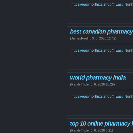
https://easynorthrxs.shop/# Easy Nort
best canadian pharmacy 
(
JamesReelm
,
3. 6. 2026
12:42
)
https://easynorthrxs.shop/# Easy Nort
world pharmacy india
(
RandyThole
,
3. 6. 2026
10:29
)
https://easynorthrxs.shop/# Easy Nort
top 10 online pharmacy i
(
RandyThole
,
3. 6. 2026
6:21
)