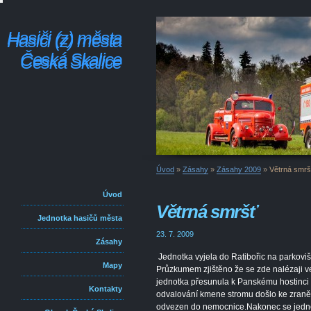
Hasiči (z) města
Hasiči (z) města
Česká Skalice
Česká Skalice
Úvod
»
Zásahy
»
Zásahy 2009
»
Větrná smrš
Úvod
Větrná smršť
Jednotka hasičů města
23. 7. 2009
Zásahy
Jednotka vyjela do Ratibořic na parkoviš
Mapy
Průzkumem zjištěno že se zde nalézaji ve
jednotka přesunula k Panskému hostinci 
Kontakty
odvalování kmene stromu došlo ke zraněn
odvezen do nemocnice.Nakonec se jednot