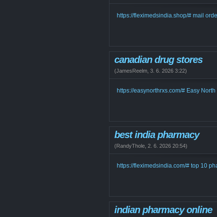
https://fleximedsindia.shop/# mail ord
canadian drug stores
(
JamesReelm
,
3. 6. 2026
3:22
)
https://easynorthrxs.com/# Easy Nort
best india pharmacy
(
RandyThole
,
2. 6. 2026
20:54
)
https://fleximedsindia.com/# top 10 ph
indian pharmacy online