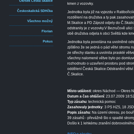
Okrsek Česká Skalice
kmen z vozovky.
Českoskalická SDHčka
Jednotka byla již na vyjezdu v Ratibořic
rozdělení na družstva a ty pak zasahova
Všechno možný
M.Skalice a PD Zájezd odjely do Č.Skali
odstranily je z vozovky.V Bezručově ulici 
Florian
obě družstva odjela k obci Světlá kde kme
Pokus
Jednotka byla povolána na uvolněné ods
zjištěno že se jedná o pád větvi stromu n
ze střechy stanku a uvolnila prasklé větv
všechny nalomené větve bylo po domluvě
rozhodnuto o uzavření prostoru pod str
oddělení Česká Skalice.Odstranění větví
Č.Skalice.
Místo události
: okres Náchod — Okres 
Datum a čas ohlášení
: 23.07.2009 18:5
Typ zásahu
: technická pomoc
Zasahovaly jednotky
: 3 PS HZS, 18 JSD
Popis zásahu
: Na území okresu, po bouř
39 zásahů - převážně šlo o spadlé stromy
Došlo k 1 lehkému zranění dobrovolného 