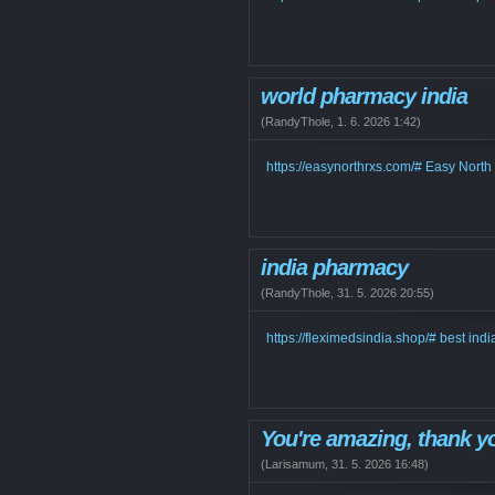
world pharmacy india
(
RandyThole
,
1. 6. 2026
1:42
)
https://easynorthrxs.com/# Easy Nort
india pharmacy
(
RandyThole
,
31. 5. 2026
20:55
)
https://fleximedsindia.shop/# best in
You're amazing, thank y
(
Larisamum
,
31. 5. 2026
16:48
)