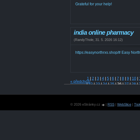
Grateful for your help!
india online pharmacy
(
RandyThole
,
31. 5. 2026
16:12
)
https://easynorthrxs.shop/# Easy Nort
1
|
2
|
3
|
4
|
5
|
6
|
7
|
8
|
9
|
10
|
« předchozí
|
22
|
23
|
24
|
25
|
26
|
27
|
28
|
|
40
|
41
|
42
|
43
|
44
|
45
|
46
|
|
58
|
59
|
60
|
61
|
62
|
63
|
64
|
|
76
|
77
|
78
|
79
|
80
|
81
|
82
|
© 2026 eStránky.cz
|
RSS
|
WebSlice
|
Tis
|
94
|
95
|
96
|
97
|
98
|
99
|
100
|
109
|
110
|
111
|
112
|
113
|
114
123
|
124
|
125
|
126
|
127
|
128
|
137
|
138
|
139
|
140
|
141
|
150
|
151
|
152
|
153
|
154
|
155
|