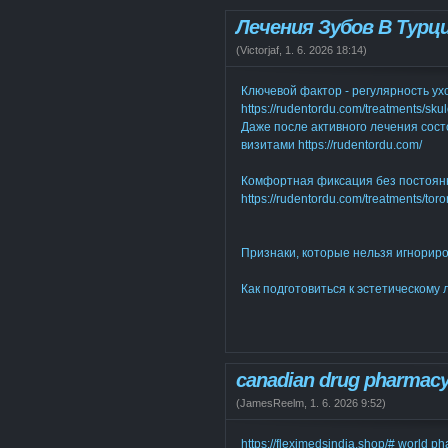
Лечения Зубов В Турц
(
Victorjaf
,
1. 6. 2026
18:14
)
Ключевой фактор - регулярность ух
https://rudentordu.com/treatments/sku
Даже после активного лечения сос
визитами https://rudentordu.com/
Комфортная фиксация без постоянн
https://rudentordu.com/treatments/tor
Признаки, которые нельзя игнорир
Как подготовиться к эстетическому
canadian drug pharmac
(
JamesReelm
,
1. 6. 2026
9:52
)
https://fleximedsindia.shop/# world p