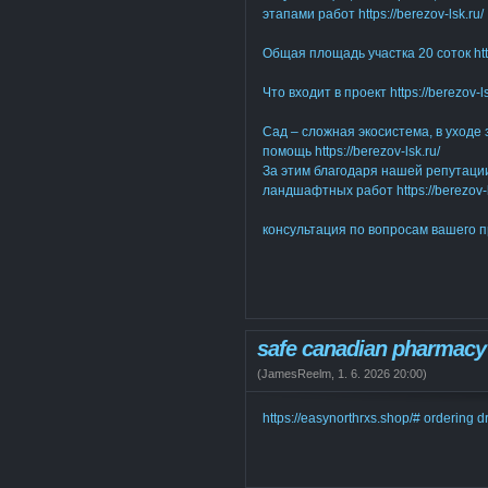
этапами работ https://berezov-lsk.ru/
Общая площадь участка 20 соток https
Что входит в проект https://berezov-ls
Сад – сложная экосистема, в уходе
помощь https://berezov-lsk.ru/
За этим благодаря нашей репутаци
ландшафтных работ https://berezov-l
консультация по вопросам вашего про
safe canadian pharmacy
(
JamesReelm
,
1. 6. 2026
20:00
)
https://easynorthrxs.shop/# ordering 