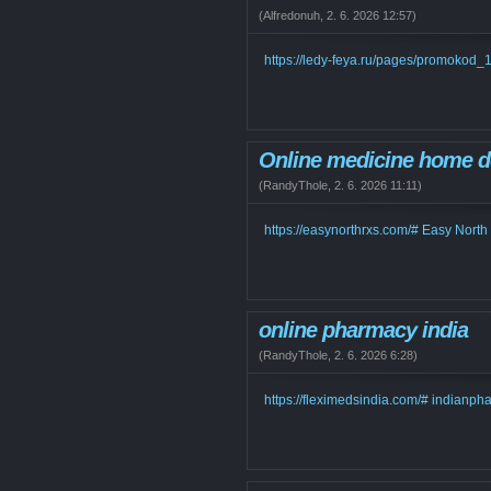
(
Alfredonuh
,
2. 6. 2026
12:57
)
https://ledy-feya.ru/pages/promokod_
Online medicine home d
(
RandyThole
,
2. 6. 2026
11:11
)
https://easynorthrxs.com/# Easy Nort
online pharmacy india
(
RandyThole
,
2. 6. 2026
6:28
)
https://fleximedsindia.com/# indianp