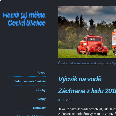
Hasiči (z) města
Hasiči (z) města
Česká Skalice
Česká Skalice
Úvod
»
Jednotka hasičů města
»
Výcvik
»
Vý
Úvod
Výcvik na vodě
Jednotka hasičů města
Záchrana z ledu 201
Zásahy
Mapy
30. 1. 2016
Kontakty
Jako již několik předchozích let, tak i l
zúčastnili společného výcviku na zamrzlé