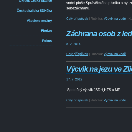
Okrsek Česká Skalice
vodní ploše Správčického písníku a byl 
sebezáchranu.
Českoskalická SDHčka
Celý příspěvek
|
Rubrika:
Výcvik na vodě
|
Ko
Všechno možný
Florian
Záchrana osob z le
Pokus
8. 2. 2014
Celý příspěvek
|
Rubrika:
Výcvik na vodě
Výcvik na jezu ve Zli
17. 7. 2012
Společný výcvik JSDH,HZS a MP
Celý příspěvek
|
Rubrika:
Výcvik na vodě