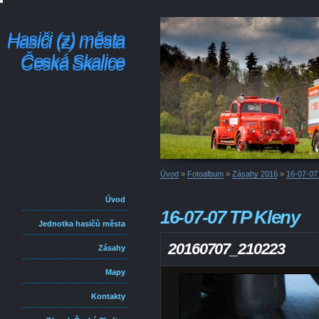
Hasiči (z) města
Hasiči (z) města
Česká Skalice
Česká Skalice
Úvod
»
Fotoalbum
»
Zásahy 2016
»
16-07-07
Úvod
16-07-07 TP Kleny
Jednotka hasičů města
20160707_210223
Zásahy
Mapy
Kontakty