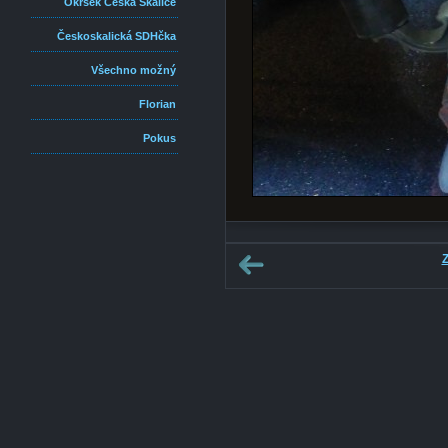
Okrsek Česká Skalice
Českoskalická SDHčka
Všechno možný
Florian
Pokus
Z