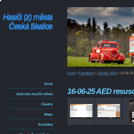
Hasiči (z) města
Hasiči (z) města
Česká Skalice
Česká Skalice
Úvod
»
Fotoalbum
»
Zásahy 2016
»
16-06-25 
Úvod
16-06-25 AED resusci
Jednotka hasičů města
Zásahy
Mapy
Kontakty