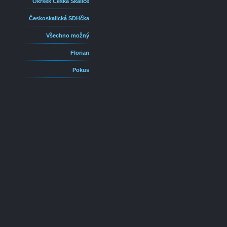
Okrsek Česká Skalice
Českoskalická SDHčka
Všechno možný
Florian
Pokus