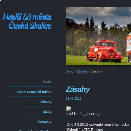
Hasiči (z) města
Hasiči (z) města
Česká Skalice
Česká Skalice
Úvod
»
Zásahy
»
Zásahy
Úvod
Zásahy
Jednotka hasičů města
13. 4. 2012
Zásahy
Mapy
Kontakty
Dne 4.3.2012 uplynulo neuvěřitelnýcha 2
"Skleník" u ATC Rozkoš.