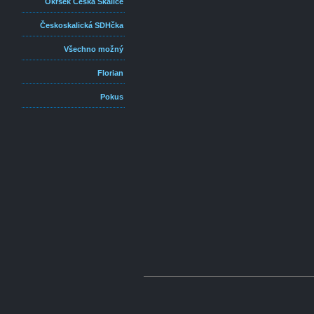
Okrsek Česká Skalice
Českoskalická SDHčka
Všechno možný
Florian
Pokus