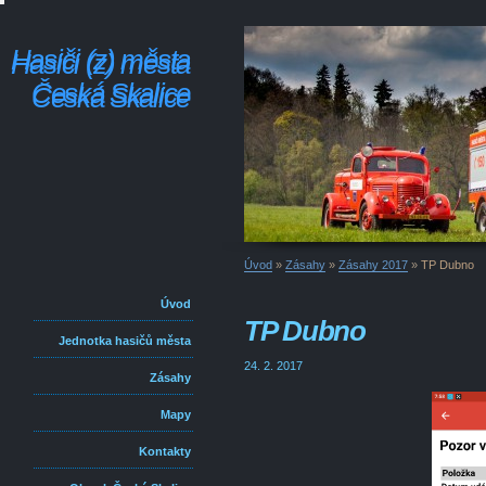
Hasiči (z) města
Hasiči (z) města
Česká Skalice
Česká Skalice
Úvod
»
Zásahy
»
Zásahy 2017
»
TP Dubno
Úvod
TP Dubno
Jednotka hasičů města
24. 2. 2017
Zásahy
Mapy
Kontakty