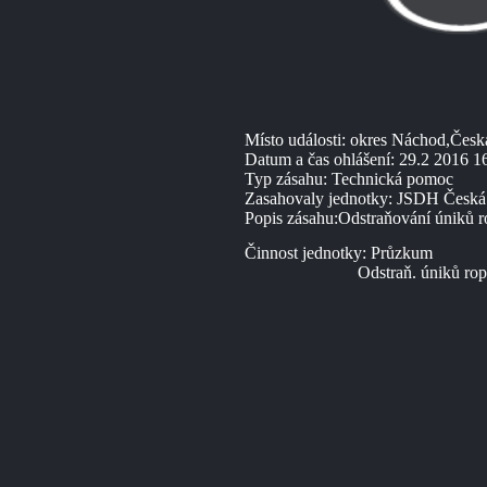
Místo události: okres Náchod,Česk
Datum a čas ohlášení: 29.2 2016 1
Typ zásahu: Technická pomoc
Zasahovaly jednotky: JSDH Česká
Popis zásahu:Odstraňování úniků r
Činnost jednotky: Průzkum
Odstraň. úniků rop. látek 