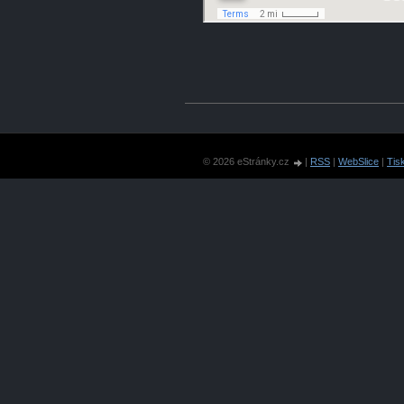
© 2026 eStránky.cz
|
RSS
|
WebSlice
|
Tis