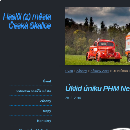
Hasiči (z) města
Hasiči (z) města
Česká Skalice
Česká Skalice
Úvod
»
Zásahy
»
Zásahy 2016
»
Úklid únik
Úvod
Úklid úniku PHM N
Jednotka hasičů města
29. 2. 2016
Zásahy
Mapy
Kontakty