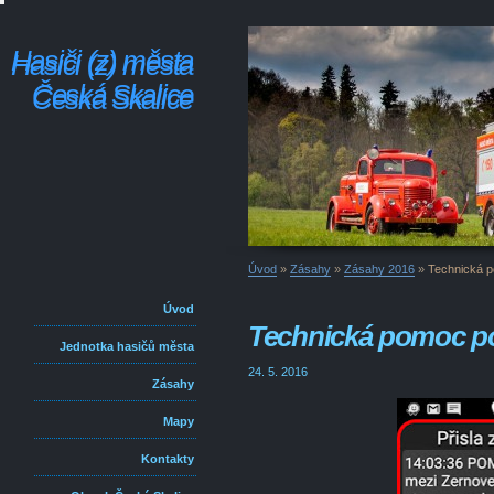
Hasiči (z) města
Hasiči (z) města
Česká Skalice
Česká Skalice
Úvod
»
Zásahy
»
Zásahy 2016
»
Technická p
Úvod
Technická pomoc po 
Jednotka hasičů města
24. 5. 2016
Zásahy
Mapy
Kontakty