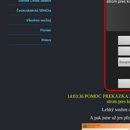
Okrsek Česká Skalice
Českoskalická SDHčka
Všechno možný
Florian
Pokus
14:03:36 POMOC PREKAZKA Zern
strom pres 
Lehký souhrn a
A pak jsme už jen přej