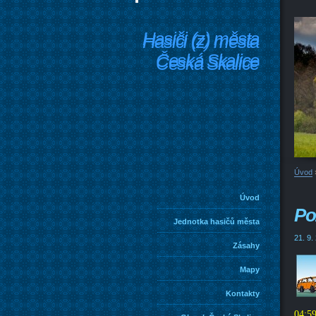
Hasiči (z) města
Hasiči (z) města
Česká Skalice
Česká Skalice
Úvod
Úvod
Po
Jednotka hasičů města
21. 9.
Zásahy
Mapy
Kontakty
04:59