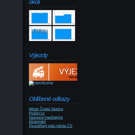
okolí
Výjezdy
Oblíbené odkazy
Město Česká Skalice
Požáry.cz
Asociace hasičských
důstojníků
Povodňový plán města ČS