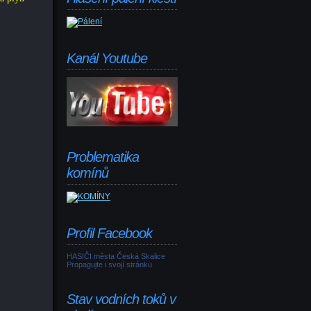
Kanál Youtube
Problematika
komínů
Profil Facebook
HASIČI města Česká Skalice
Propagujte i svojí stránku
Stav vodních toků v