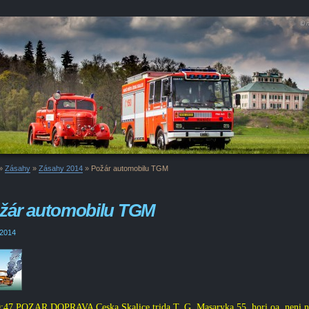
»
Zásahy
»
Zásahy 2014
»
Požár automobilu TGM
žár automobilu TGM
 2014
:47 POZAR DOPRAVA Ceska Skalice trida T. G. Masaryka 55, hori oa, neni n