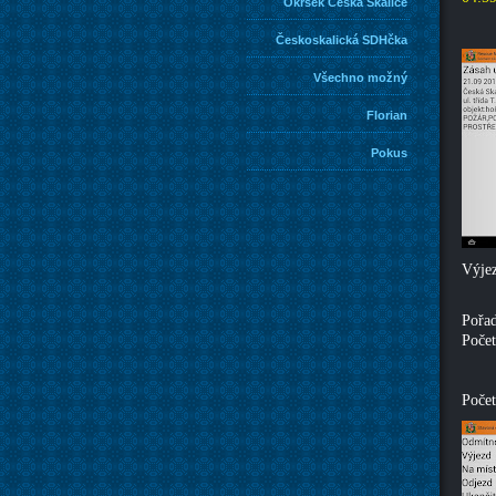
Okrsek Česká Skalice
Českoskalická SDHčka
Všechno možný
Florian
Pokus
Výjez
Pořad
Počet
Počet