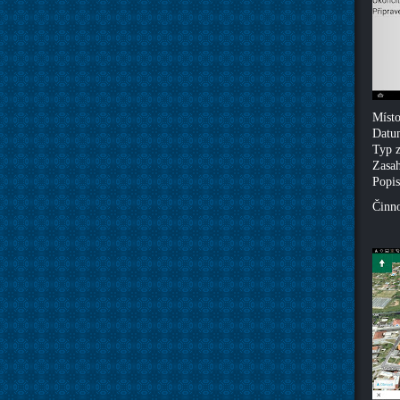
Místo
Datum
Typ z
Zasah
Popis
Činno
Ha