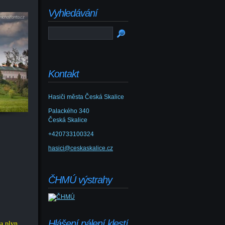
Vyhledávání
Kontakt
Hasiči města Česká Skalice
Palackého 340
Česká Skalice
+420733100324
hasici@ceskaskalice.cz
ČHMÚ výstrahy
Hlášení pálení klestí
a plyn