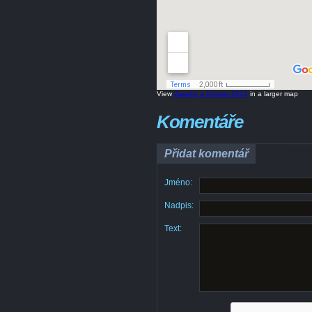
View
Zásahy a činnost 2012
in a larger map
Komentáře
Přidat komentář
Jméno:
Nadpis:
Text: