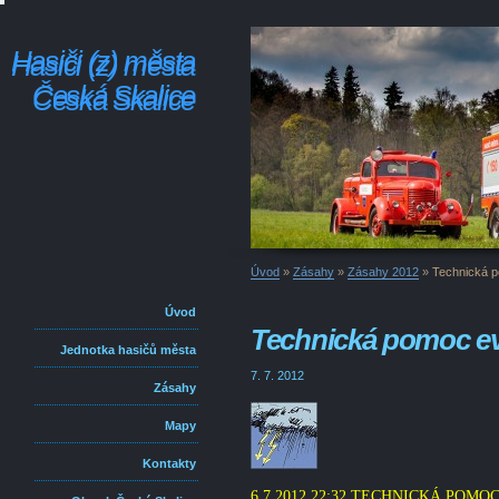
Hasiči (z) města
Hasiči (z) města
Česká Skalice
Česká Skalice
Úvod
»
Zásahy
»
Zásahy 2012
»
Technická 
Úvod
Technická pomoc e
Jednotka hasičů města
7. 7. 2012
Zásahy
Mapy
Kontakty
6.7 2012 22:32,TECHNICKÁ POM