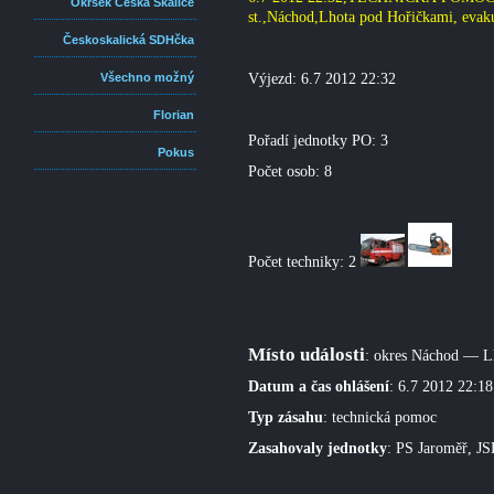
Okrsek Česká Skalice
st.,
Náchod,Lhota pod Hořičkami, evaku
Českoskalická SDHčka
Výjezd: 6.7 2012 22:32
Všechno možný
Florian
Pořadí jednotky PO: 3
Pokus
Počet osob: 8
Počet techniky: 2
Místo události
: okres Náchod —
L
Datum a čas ohlášení
: 6.7 2012 22:18
Typ zásahu
: technická pomoc
Zasahovaly jednotky
: PS Jaroměř, JS