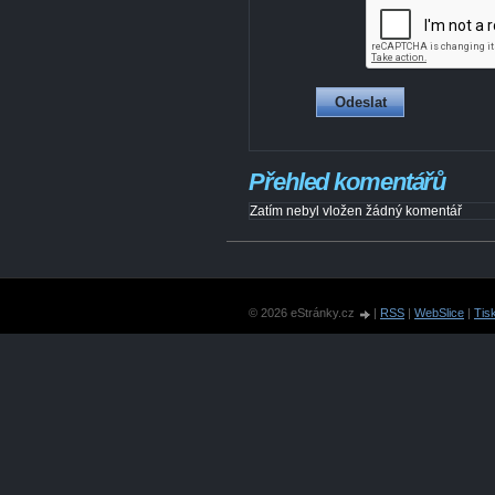
Přehled komentářů
Zatím nebyl vložen žádný komentář
© 2026 eStránky.cz
|
RSS
|
WebSlice
|
Tis