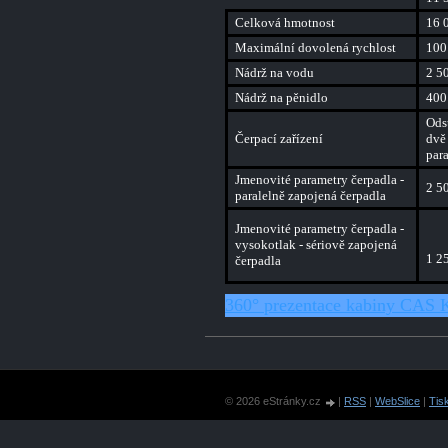
Celková hmotnost
16 
Maximální dovolená rychlost
100
Nádrž na vodu
2 50
Nádrž na pěnidlo
400
Ods
Čerpací zařízení
dvě
para
Jmenovité parametry čerpadla -
2 50
paralelně zapojená čerpadla
Jmenovité parametry čerpadla -
vysokotlak - sériově zapojená
1 25
čerpadla
360° prezentace kabiny CA
© 2026 eStránky.cz
|
RSS
|
WebSlice
|
Tis