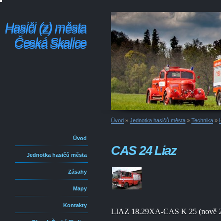
Hasiči (z) města
Hasiči (z) města
Česká Skalice
Česká Skalice
Úvod
»
Jednotka hasičů města
»
Technika
»
Úvod
CAS 24 Liaz
Jednotka hasičů města
Zásahy
Mapy
Kontakty
LIAZ 18.29XA-CAS K 25 (nově 