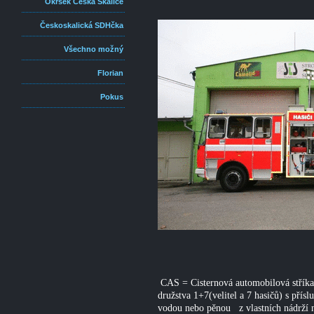
Okrsek Česká Skalice
Českoskalická SDHčka
Všechno možný
Florian
Pokus
CAS = Cisternová automobilová stříkač
družstva 1+7(velitel a 7 hasičů) s pří
vodou nebo pěnou z vlastních nádrží n