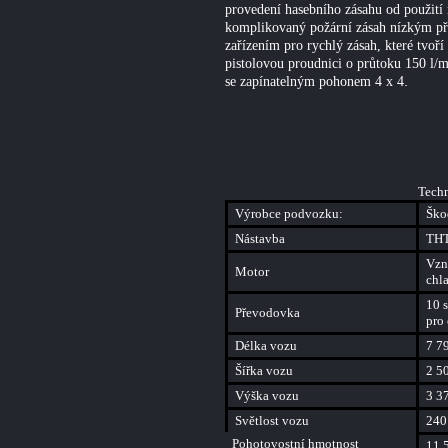
provedení hasebního zásahu od použití 
komplikovaný požární zásah nízkým př
zařízením pro rychlý zásah, které tvoř
pistolovou proudnici o průtoku 150 l/
se zapínatelným pohonem 4 x 4
.
Techn
Výrobce podvozku:
Ško
Nástavba
THT 
Vzn
Motor
chl
10 s
Převodovka
pro
Délka vozu
7 7
Šířka vozu
2 5
Výška vozu
3 3
Světlost vozu
240
Pohotovostní hmotnost
11 